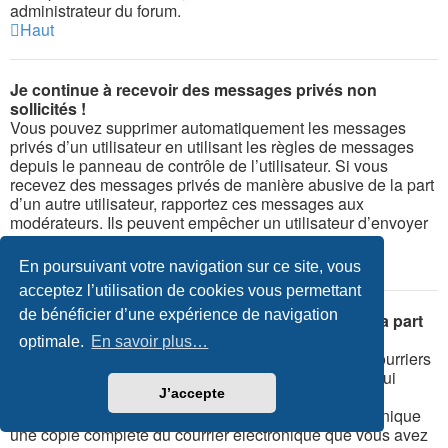
administrateur du forum.
Haut
Je continue à recevoir des messages privés non
sollicités !
Vous pouvez supprimer automatiquement les messages
privés d’un utilisateur en utilisant les règles de messages
depuis le panneau de contrôle de l’utilisateur. Si vous
recevez des messages privés de manière abusive de la part
d’un autre utilisateur, rapportez ces messages aux
modérateurs. Ils peuvent empêcher un utilisateur d’envoyer
des messages privés.
Haut
En poursuivant votre navigation sur ce site, vous
acceptez l’utilisation de cookies vous permettant
de bénéficier d’une expérience de navigation
J’ai reçu un courrier électronique indésirable de la part
de quelqu’un sur ce forum !
optimale.
En savoir plus…
Nous en sommes navrés. Le formulaire d’envoi de courriers
électroniques de ce forum possède des protections qui
essaient de repérer les utilisateurs envoyant de tels
J’accepte
messages. Vous devriez envoyer par courrier électronique
une copie complète du courrier électronique que vous avez