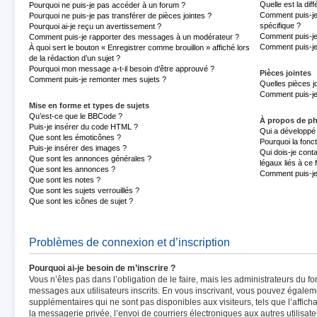
Quelle est la di
Pourquoi ne puis-je pas accéder à un forum ?
Comment puis-je 
Pourquoi ne puis-je pas transférer de pièces jointes ?
spécifique ?
Pourquoi ai-je reçu un avertissement ?
Comment puis-je
Comment puis-je rapporter des messages à un modérateur ?
Comment puis-je
À quoi sert le bouton « Enregistrer comme brouillon » affiché lors
de la rédaction d’un sujet ?
Pourquoi mon message a-t-il besoin d’être approuvé ?
Pièces jointes
Comment puis-je remonter mes sujets ?
Quelles pièces j
Comment puis-je 
Mise en forme et types de sujets
Qu’est-ce que le BBCode ?
À propos de p
Puis-je insérer du code HTML ?
Qui a développé 
Que sont les émoticônes ?
Pourquoi la fonct
Puis-je insérer des images ?
Qui dois-je cont
Que sont les annonces générales ?
légaux liés à ce
Que sont les annonces ?
Comment puis-je
Que sont les notes ?
Que sont les sujets verrouillés ?
Que sont les icônes de sujet ?
Problèmes de connexion et d’inscription
Pourquoi ai-je besoin de m’inscrire ?
Vous n’êtes pas dans l’obligation de le faire, mais les administrateurs du fo
messages aux utilisateurs inscrits. En vous inscrivant, vous pouvez égalem
supplémentaires qui ne sont pas disponibles aux visiteurs, tels que l’afficha
la messagerie privée, l’envoi de courriers électroniques aux autres utilisate