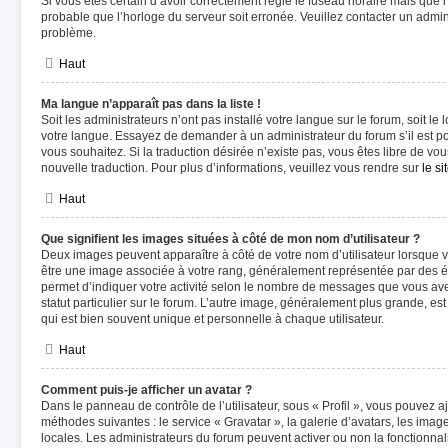
Si vous êtes certain d’avoir correctement réglé le fuseau horaire mais que l’
probable que l’horloge du serveur soit erronée. Veuillez contacter un admi
problème.
Haut
Ma langue n’apparaît pas dans la liste !
Soit les administrateurs n’ont pas installé votre langue sur le forum, soit le 
votre langue. Essayez de demander à un administrateur du forum s’il est pos
vous souhaitez. Si la traduction désirée n’existe pas, vous êtes libre de v
nouvelle traduction. Pour plus d’informations, veuillez vous rendre sur
le s
Haut
Que signifient les images situées à côté de mon nom d’utilisateur ?
Deux images peuvent apparaître à côté de votre nom d’utilisateur lorsque v
être une image associée à votre rang, généralement représentée par des ét
permet d’indiquer votre activité selon le nombre de messages que vous avez
statut particulier sur le forum. L’autre image, généralement plus grande, 
qui est bien souvent unique et personnelle à chaque utilisateur.
Haut
Comment puis-je afficher un avatar ?
Dans le panneau de contrôle de l’utilisateur, sous « Profil », vous pouvez a
méthodes suivantes : le service « Gravatar », la galerie d’avatars, les image
locales. Les administrateurs du forum peuvent activer ou non la fonctionnal