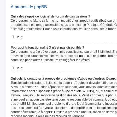
À propos de phpBB
Qui a développé ce logiciel de forum de discussions ?
Ce programme (dans sa forme non modifiée) est produit et distribué par
ph
propriétaire. Il est rendu accessible sous la « Licence Publique Générale G
distribué gratuitement. Pour plus d’informations, veuillez consulter la rubri
Haut
Pourquoi la fonctionnalité X n’est pas disponible ?
Ce programme a été développé et mis sous licence par phpBB Limited. Si v
nouvelle fonctionnalité, veuillez vous rendre sur
notre centre d’idées
(en an
soumises par d’autres utilisateurs et suggérer les vôtres.
Haut
Qui dois-je contacter à propos de problèmes d’abus ou d’ordres légaux 
Tous les administrateurs listés sur la page « L’équipe » devraient être un 
Si vous n’obtenez aucune réponse de leur part, vous devriez alors contacte
informations sont disponibles grâce à
une requête WHOIS
), ou, si celui-c
Yahoo, Free, etc.), le service de gestion des abus. Veuillez noter que phpB
et ne peut en aucun cas être tenu comme responsable de comment, où et par
pas phpBB Limited pour tout problème d’ordre légal (commentaire incessant, 
pas directement reliés avec le site internet de phpBB.com ou le logiciel 
courrier électronique à phpBB Limited à propos d’une utilisation de tierce p
réponse laconique ou à ne pas recevoir de réponse.