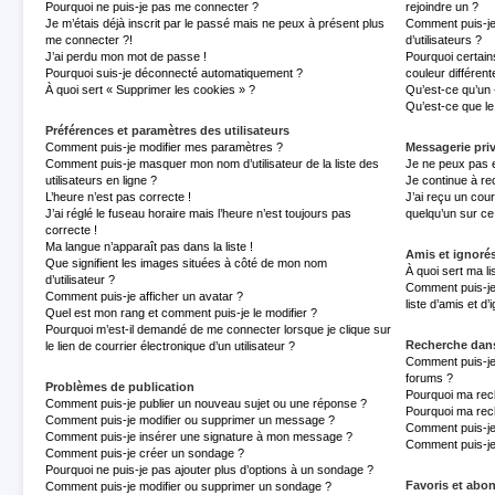
Pourquoi ne puis-je pas me connecter ?
rejoindre un ?
Je m’étais déjà inscrit par le passé mais ne peux à présent plus
Comment puis-je
me connecter ?!
d’utilisateurs ?
J’ai perdu mon mot de passe !
Pourquoi certain
Pourquoi suis-je déconnecté automatiquement ?
couleur différent
À quoi sert « Supprimer les cookies » ?
Qu’est-ce qu’un «
Qu’est-ce que le 
Préférences et paramètres des utilisateurs
Comment puis-je modifier mes paramètres ?
Messagerie pri
Comment puis-je masquer mon nom d’utilisateur de la liste des
Je ne peux pas 
utilisateurs en ligne ?
Je continue à re
L’heure n’est pas correcte !
J’ai reçu un cour
J’ai réglé le fuseau horaire mais l’heure n’est toujours pas
quelqu’un sur ce
correcte !
Ma langue n’apparaît pas dans la liste !
Amis et ignoré
Que signifient les images situées à côté de mon nom
À quoi sert ma li
d’utilisateur ?
Comment puis-je 
Comment puis-je afficher un avatar ?
liste d’amis et d
Quel est mon rang et comment puis-je le modifier ?
Pourquoi m’est-il demandé de me connecter lorsque je clique sur
Recherche dan
le lien de courrier électronique d’un utilisateur ?
Comment puis-je
forums ?
Problèmes de publication
Pourquoi ma rec
Comment puis-je publier un nouveau sujet ou une réponse ?
Pourquoi ma rec
Comment puis-je modifier ou supprimer un message ?
Comment puis-j
Comment puis-je insérer une signature à mon message ?
Comment puis-je
Comment puis-je créer un sondage ?
Pourquoi ne puis-je pas ajouter plus d’options à un sondage ?
Favoris et ab
Comment puis-je modifier ou supprimer un sondage ?