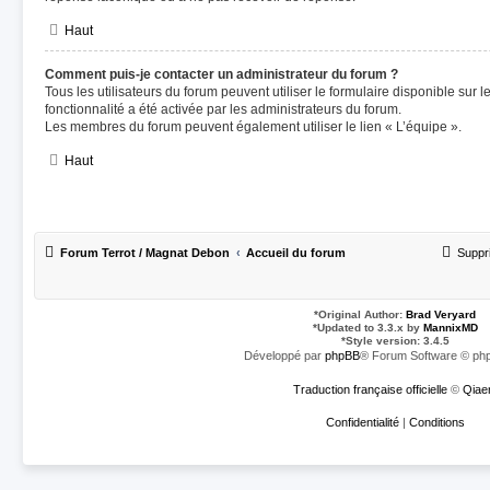
Haut
Comment puis-je contacter un administrateur du forum ?
Tous les utilisateurs du forum peuvent utiliser le formulaire disponible sur le
fonctionnalité a été activée par les administrateurs du forum.
Les membres du forum peuvent également utiliser le lien « L’équipe ».
Haut
Forum Terrot / Magnat Debon
Accueil du forum
Suppr
*
Original Author:
Brad Veryard
*
Updated to 3.3.x by
MannixMD
*
Style version: 3.4.5
Développé par
phpBB
® Forum Software © php
Traduction française officielle
©
Qiae
Confidentialité
|
Conditions