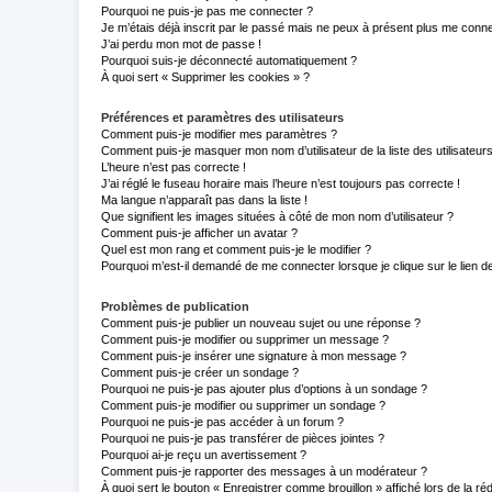
Pourquoi ne puis-je pas me connecter ?
Je m’étais déjà inscrit par le passé mais ne peux à présent plus me conne
J’ai perdu mon mot de passe !
Pourquoi suis-je déconnecté automatiquement ?
À quoi sert « Supprimer les cookies » ?
Préférences et paramètres des utilisateurs
Comment puis-je modifier mes paramètres ?
Comment puis-je masquer mon nom d’utilisateur de la liste des utilisateurs
L’heure n’est pas correcte !
J’ai réglé le fuseau horaire mais l’heure n’est toujours pas correcte !
Ma langue n’apparaît pas dans la liste !
Que signifient les images situées à côté de mon nom d’utilisateur ?
Comment puis-je afficher un avatar ?
Quel est mon rang et comment puis-je le modifier ?
Pourquoi m’est-il demandé de me connecter lorsque je clique sur le lien de 
Problèmes de publication
Comment puis-je publier un nouveau sujet ou une réponse ?
Comment puis-je modifier ou supprimer un message ?
Comment puis-je insérer une signature à mon message ?
Comment puis-je créer un sondage ?
Pourquoi ne puis-je pas ajouter plus d’options à un sondage ?
Comment puis-je modifier ou supprimer un sondage ?
Pourquoi ne puis-je pas accéder à un forum ?
Pourquoi ne puis-je pas transférer de pièces jointes ?
Pourquoi ai-je reçu un avertissement ?
Comment puis-je rapporter des messages à un modérateur ?
À quoi sert le bouton « Enregistrer comme brouillon » affiché lors de la réd