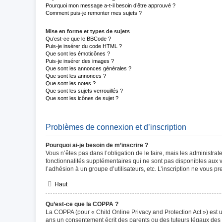
Pourquoi mon message a-t-il besoin d’être approuvé ?
Comment puis-je remonter mes sujets ?
Mise en forme et types de sujets
Qu’est-ce que le BBCode ?
Puis-je insérer du code HTML ?
Que sont les émoticônes ?
Puis-je insérer des images ?
Que sont les annonces générales ?
Que sont les annonces ?
Que sont les notes ?
Que sont les sujets verrouillés ?
Que sont les icônes de sujet ?
Problèmes de connexion et d’inscription
Pourquoi ai-je besoin de m’inscrire ?
Vous n’êtes pas dans l’obligation de le faire, mais les administra
fonctionnalités supplémentaires qui ne sont pas disponibles aux vis
l’adhésion à un groupe d’utilisateurs, etc. L’inscription ne vous 
Haut
Qu’est-ce que la COPPA ?
La COPPA (pour « Child Online Privacy and Protection Act ») est 
ans un consentement écrit des parents ou des tuteurs légaux des 