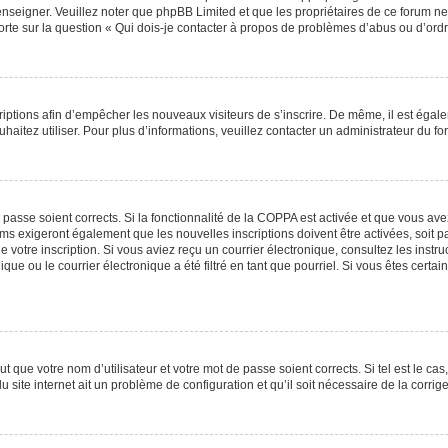
renseigner. Veuillez noter que phpBB Limited et que les propriétaires de ce forum 
orte sur la question « Qui dois-je contacter à propos de problèmes d’abus ou d’ordr
scriptions afin d’empêcher les nouveaux visiteurs de s’inscrire. De même, il est éga
ouhaitez utiliser. Pour plus d’informations, veuillez contacter un administrateur du fo
e passe soient corrects. Si la fonctionnalité de la COPPA est activée et que vous av
ums exigeront également que les nouvelles inscriptions doivent être activées, soit 
 de votre inscription. Si vous aviez reçu un courrier électronique, consultez les inst
e ou le courrier électronique a été filtré en tant que pourriel. Si vous êtes certa
t que votre nom d’utilisateur et votre mot de passe soient corrects. Si tel est le ca
u site internet ait un problème de configuration et qu’il soit nécessaire de la corrige