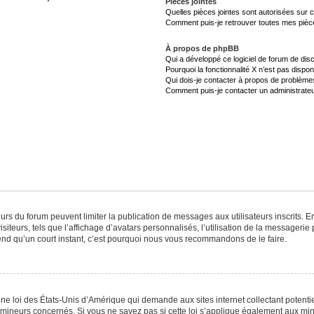
Pièces jointes
Quelles pièces jointes sont autorisées sur 
Comment puis-je retrouver toutes mes pièce
À propos de phpBB
Qui a développé ce logiciel de forum de dis
Pourquoi la fonctionnalité X n’est pas dispon
Qui dois-je contacter à propos de problèmes
Comment puis-je contacter un administrateu
teurs du forum peuvent limiter la publication de messages aux utilisateurs inscrits.
iteurs, tels que l’affichage d’avatars personnalisés, l’utilisation de la messagerie p
prend qu’un court instant, c’est pourquoi nous vous recommandons de le faire.
une loi des États-Unis d’Amérique qui demande aux sites internet collectant potent
mineurs concernés. Si vous ne savez pas si cette loi s’applique également aux min