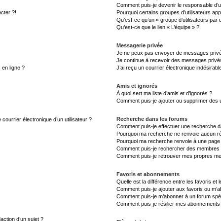
Comment puis-je devenir le responsable d’un
cter ?!
Pourquoi certains groupes d’utilisateurs ap
Qu’est-ce qu’un « groupe d’utilisateurs par 
Qu’est-ce que le lien « L’équipe » ?
Messagerie privée
Je ne peux pas envoyer de messages privé
Je continue à recevoir des messages privés 
 en ligne ?
J’ai reçu un courrier électronique indésirabl
Amis et ignorés
À quoi sert ma liste d’amis et d’ignorés ?
Comment puis-je ajouter ou supprimer des uti
Recherche dans les forums
courrier électronique d’un utilisateur ?
Comment puis-je effectuer une recherche d
Pourquoi ma recherche ne renvoie aucun ré
Pourquoi ma recherche renvoie à une page 
Comment puis-je rechercher des membres
Comment puis-je retrouver mes propres me
Favoris et abonnements
Quelle est la différence entre les favoris e
Comment puis-je ajouter aux favoris ou m’ab
Comment puis-je m’abonner à un forum spéc
Comment puis-je résilier mes abonnements
action d’un sujet ?