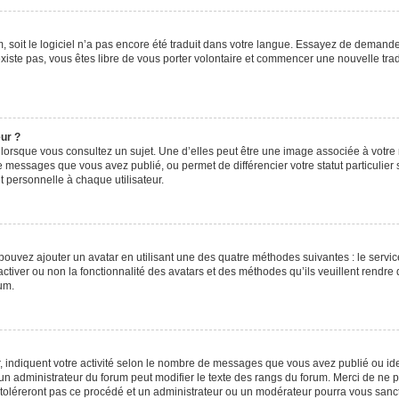
um, soit le logiciel n’a pas encore été traduit dans votre langue. Essayez de demande
’existe pas, vous êtes libre de vous porter volontaire et commencer une nouvelle tra
eur ?
 lorsque vous consultez un sujet. Une d’elles peut être une image associée à votre
e messages que vous avez publié, ou permet de différencier votre statut particulier
 personnelle à chaque utilisateur.
 pouvez ajouter un avatar en utilisant une des quatre méthodes suivantes : le service
ctiver ou non la fonctionnalité des avatars et des méthodes qu’ils veuillent rendre d
um.
, indiquent votre activité selon le nombre de messages que vous avez publié ou iden
l un administrateur du forum peut modifier le texte des rangs du forum. Merci de n
 toléreront pas ce procédé et un administrateur ou un modérateur pourra vous san