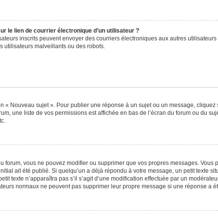
 le lien de courrier électronique d’un utilisateur ?
tilisateurs inscrits peuvent envoyer des courriers électroniques aux autres utilisat
 utilisateurs malveillants ou des robots.
on « Nouveau sujet ». Pour publier une réponse à un sujet ou un message, cliquez 
rum, une liste de vos permissions est affichée en bas de l’écran du forum ou du s
tc.
u forum, vous ne pouvez modifier ou supprimer que vos propres messages. Vous p
itial ait été publié. Si quelqu’un a déjà répondu à votre message, un petit texte 
petit texte n’apparaîtra pas s’il s’agit d’une modification effectuée par un modérate
lisateurs normaux ne peuvent pas supprimer leur propre message si une réponse a ét