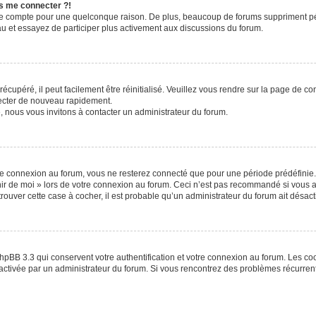
us me connecter ?!
re compte pour une quelconque raison. De plus, beaucoup de forums suppriment périod
eau et essayez de participer plus activement aux discussions du forum.
cupéré, il peut facilement être réinitialisé. Veuillez vous rendre sur la page de c
necter de nouveau rapidement.
, nous vous invitons à contacter un administrateur du forum.
e connexion au forum, vous ne resterez connecté que pour une période prédéfinie. 
enir de moi » lors de votre connexion au forum. Ceci n’est pas recommandé si vou
 trouver cette case à cocher, il est probable qu’un administrateur du forum ait désacti
hpBB 3.3 qui conservent votre authentification et votre connexion au forum. Les c
 été activée par un administrateur du forum. Si vous rencontrez des problèmes récur