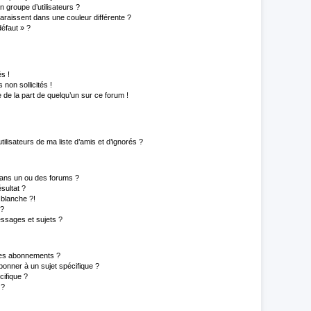
 groupe d’utilisateurs ?
paraissent dans une couleur différente ?
défaut » ?
s !
non sollicités !
e de la part de quelqu’un sur ce forum !
lisateurs de ma liste d’amis et d’ignorés ?
ans un ou des forums ?
sultat ?
blanche ?!
 ?
ssages et sujets ?
t les abonnements ?
onner à un sujet spécifique ?
ifique ?
 ?