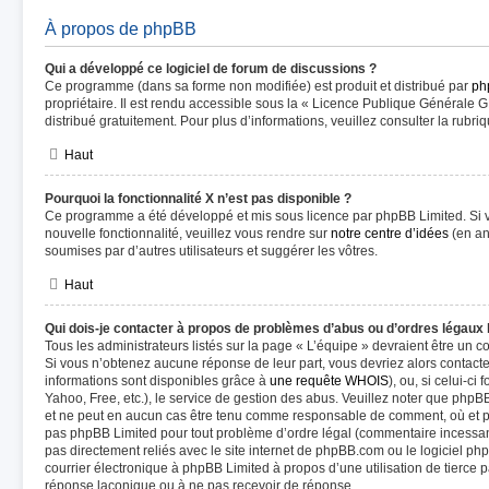
À propos de phpBB
Qui a développé ce logiciel de forum de discussions ?
Ce programme (dans sa forme non modifiée) est produit et distribué par
ph
propriétaire. Il est rendu accessible sous la « Licence Publique Générale G
distribué gratuitement. Pour plus d’informations, veuillez consulter la rubri
Haut
Pourquoi la fonctionnalité X n’est pas disponible ?
Ce programme a été développé et mis sous licence par phpBB Limited. Si v
nouvelle fonctionnalité, veuillez vous rendre sur
notre centre d’idées
(en an
soumises par d’autres utilisateurs et suggérer les vôtres.
Haut
Qui dois-je contacter à propos de problèmes d’abus ou d’ordres légaux 
Tous les administrateurs listés sur la page « L’équipe » devraient être un 
Si vous n’obtenez aucune réponse de leur part, vous devriez alors contacte
informations sont disponibles grâce à
une requête WHOIS
), ou, si celui-c
Yahoo, Free, etc.), le service de gestion des abus. Veuillez noter que phpB
et ne peut en aucun cas être tenu comme responsable de comment, où et par
pas phpBB Limited pour tout problème d’ordre légal (commentaire incessant, 
pas directement reliés avec le site internet de phpBB.com ou le logiciel 
courrier électronique à phpBB Limited à propos d’une utilisation de tierce p
réponse laconique ou à ne pas recevoir de réponse.