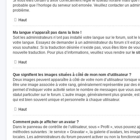
Si vous êtes certain d’avoir correctement réglé le fuseau horaire mais que l’
probable que l’horloge du serveur soit erronée. Veuillez contacter un admi
problème.
Haut
Ma langue n’apparaît pas dans la liste !
Soit les administrateurs n’ont pas installé votre langue sur le forum, soit le 
votre langue. Essayez de demander à un administrateur du forum s’il est pos
vous souhaitez. Si la traduction désirée n’existe pas, vous êtes libre de v
nouvelle traduction. Pour plus d’informations, veuillez vous rendre sur
le s
Haut
Que signifient les images situées à côté de mon nom d’utilisateur ?
Deux images peuvent apparaître à côté de votre nom d’utilisateur lorsque v
être une image associée à votre rang, généralement représentée par des ét
permet d’indiquer votre activité selon le nombre de messages que vous avez
statut particulier sur le forum. L’autre image, généralement plus grande, 
qui est bien souvent unique et personnelle à chaque utilisateur.
Haut
Comment puis-je afficher un avatar ?
Dans le panneau de contrôle de l’utilisateur, sous « Profil », vous pouvez a
méthodes suivantes : le service « Gravatar », la galerie d’avatars, les image
locales. Les administrateurs du forum peuvent activer ou non la fonctionnal