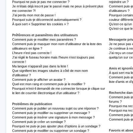
Pourquoi ne puis-je pas me connecter ?
rejoindre un ?
Je m’étais déjà inscrit par le passé mais ne peux à présent plus
Comment puis-je
me connecter ?!
d’utilisateurs ?
J’ai perdu mon mot de passe !
Pourquoi certain
Pourquoi suis-je déconnecté automatiquement ?
couleur différent
À quoi sert « Supprimer les cookies » ?
Qu’est-ce qu’un «
Qu’est-ce que le 
Préférences et paramètres des utilisateurs
Comment puis-je modifier mes paramètres ?
Messagerie pri
Comment puis-je masquer mon nom d’utilisateur de la liste des
Je ne peux pas 
utilisateurs en ligne ?
Je continue à re
L’heure n’est pas correcte !
J’ai reçu un cour
J’ai réglé le fuseau horaire mais l’heure n’est toujours pas
quelqu’un sur ce
correcte !
Ma langue n’apparaît pas dans la liste !
Amis et ignoré
Que signifient les images situées à côté de mon nom
À quoi sert ma li
d’utilisateur ?
Comment puis-je 
Comment puis-je afficher un avatar ?
liste d’amis et d
Quel est mon rang et comment puis-je le modifier ?
Pourquoi m’est-il demandé de me connecter lorsque je clique sur
Recherche dan
le lien de courrier électronique d’un utilisateur ?
Comment puis-je
forums ?
Problèmes de publication
Pourquoi ma rec
Comment puis-je publier un nouveau sujet ou une réponse ?
Pourquoi ma rec
Comment puis-je modifier ou supprimer un message ?
Comment puis-j
Comment puis-je insérer une signature à mon message ?
Comment puis-je
Comment puis-je créer un sondage ?
Pourquoi ne puis-je pas ajouter plus d’options à un sondage ?
Favoris et ab
Comment puis-je modifier ou supprimer un sondage ?