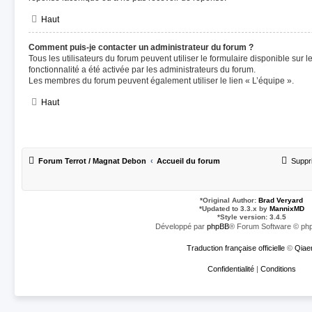
Haut
Comment puis-je contacter un administrateur du forum ?
Tous les utilisateurs du forum peuvent utiliser le formulaire disponible sur le
fonctionnalité a été activée par les administrateurs du forum.
Les membres du forum peuvent également utiliser le lien « L’équipe ».
Haut
Forum Terrot / Magnat Debon
Accueil du forum
Suppr
*
Original Author:
Brad Veryard
*
Updated to 3.3.x by
MannixMD
*
Style version: 3.4.5
Développé par
phpBB
® Forum Software © php
Traduction française officielle
©
Qiae
Confidentialité
|
Conditions