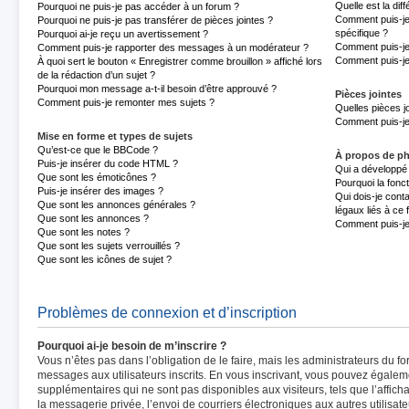
Quelle est la di
Pourquoi ne puis-je pas accéder à un forum ?
Comment puis-je 
Pourquoi ne puis-je pas transférer de pièces jointes ?
spécifique ?
Pourquoi ai-je reçu un avertissement ?
Comment puis-je
Comment puis-je rapporter des messages à un modérateur ?
Comment puis-je
À quoi sert le bouton « Enregistrer comme brouillon » affiché lors
de la rédaction d’un sujet ?
Pourquoi mon message a-t-il besoin d’être approuvé ?
Pièces jointes
Comment puis-je remonter mes sujets ?
Quelles pièces j
Comment puis-je 
Mise en forme et types de sujets
Qu’est-ce que le BBCode ?
À propos de p
Puis-je insérer du code HTML ?
Qui a développé 
Que sont les émoticônes ?
Pourquoi la fonct
Puis-je insérer des images ?
Qui dois-je cont
Que sont les annonces générales ?
légaux liés à ce
Que sont les annonces ?
Comment puis-je
Que sont les notes ?
Que sont les sujets verrouillés ?
Que sont les icônes de sujet ?
Problèmes de connexion et d’inscription
Pourquoi ai-je besoin de m’inscrire ?
Vous n’êtes pas dans l’obligation de le faire, mais les administrateurs du fo
messages aux utilisateurs inscrits. En vous inscrivant, vous pouvez égalem
supplémentaires qui ne sont pas disponibles aux visiteurs, tels que l’afficha
la messagerie privée, l’envoi de courriers électroniques aux autres utilisate