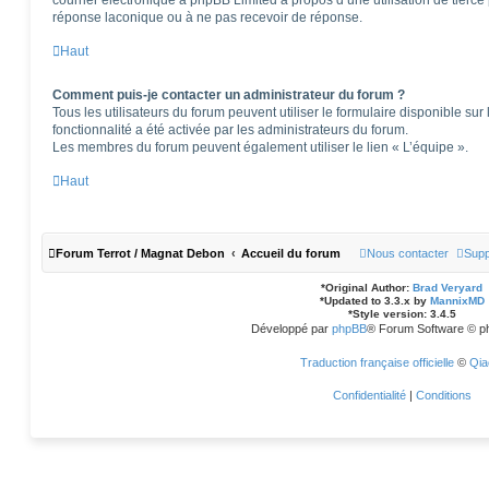
courrier électronique à phpBB Limited à propos d’une utilisation de tierce 
réponse laconique ou à ne pas recevoir de réponse.
Haut
Comment puis-je contacter un administrateur du forum ?
Tous les utilisateurs du forum peuvent utiliser le formulaire disponible sur 
fonctionnalité a été activée par les administrateurs du forum.
Les membres du forum peuvent également utiliser le lien « L’équipe ».
Haut
Forum Terrot / Magnat Debon
Accueil du forum
Nous contacter
Supp
*
Original Author:
Brad Veryard
*
Updated to 3.3.x by
MannixMD
*
Style version: 3.4.5
Développé par
phpBB
® Forum Software © p
Traduction française officielle
©
Qia
Confidentialité
|
Conditions