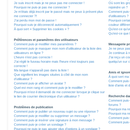
Je suis inscrit mais je ne peux pas me connecter !
Où sont les gro
Pourquoi ne puis-je pas me connecter ?
rejoindre un ?
Je m’étais déjà inscrit par le passé mais ne peux à présent plus
Comment puis-j
me connecter ?!
d’utilisateurs ?
J’ai perdu mon mot de passe !
Pourquoi certa
Pourquoi suis-je déconnecté automatiquement ?
couleur différe
À quoi sert « Supprimer les cookies » ?
Qu’est-ce qu’un
Qu’est-ce que l
Préférences et paramètres des utilisateurs
Comment puis-je modifier mes paramètres ?
Messagerie pr
Comment puis-je masquer mon nom d’utilisateur de la liste des
Je ne peux pas
utilisateurs en ligne ?
Je continue à r
L’heure n’est pas correcte !
J’ai reçu un co
J’ai réglé le fuseau horaire mais l’heure n’est toujours pas
quelqu’un sur c
correcte !
Ma langue n’apparaît pas dans la liste !
Amis et ignor
Que signifient les images situées à côté de mon nom
À quoi sert ma 
d’utilisateur ?
Comment puis-j
Comment puis-je afficher un avatar ?
liste d’amis et 
Quel est mon rang et comment puis-je le modifier ?
Pourquoi m’est-il demandé de me connecter lorsque je clique sur
Recherche da
le lien de courrier électronique d’un utilisateur ?
Comment puis-j
forums ?
Problèmes de publication
Pourquoi ma re
Comment puis-je publier un nouveau sujet ou une réponse ?
Pourquoi ma re
Comment puis-je modifier ou supprimer un message ?
Comment puis-
Comment puis-je insérer une signature à mon message ?
Comment puis-j
Comment puis-je créer un sondage ?
Pourquoi ne puis-je pas ajouter plus d’options à un sondage ?