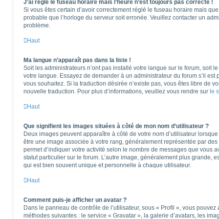
J’ai réglé le fuseau horaire mais l’heure n’est toujours pas correcte !
Si vous êtes certain d’avoir correctement réglé le fuseau horaire mais que l
probable que l’horloge du serveur soit erronée. Veuillez contacter un adm
problème.
Haut
Ma langue n’apparaît pas dans la liste !
Soit les administrateurs n’ont pas installé votre langue sur le forum, soit l
votre langue. Essayez de demander à un administrateur du forum s’il est po
vous souhaitez. Si la traduction désirée n’existe pas, vous êtes libre de 
nouvelle traduction. Pour plus d’informations, veuillez vous rendre sur
le 
Haut
Que signifient les images situées à côté de mon nom d’utilisateur ?
Deux images peuvent apparaître à côté de votre nom d’utilisateur lorsque 
être une image associée à votre rang, généralement représentée par des é
permet d’indiquer votre activité selon le nombre de messages que vous av
statut particulier sur le forum. L’autre image, généralement plus grande,
qui est bien souvent unique et personnelle à chaque utilisateur.
Haut
Comment puis-je afficher un avatar ?
Dans le panneau de contrôle de l’utilisateur, sous « Profil », vous pouvez 
méthodes suivantes : le service « Gravatar », la galerie d’avatars, les ima