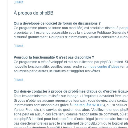
Haut
À propos de phpBB
Qui a développé ce logiciel de forum de discussions ?
Ce programme (dans sa forme non modifiée) est produit et distribué par
p
propriétaire. Il est rendu accessible sous la « Licence Publique Générale
distribué gratuitement. Pour plus d’informations, veuillez consulter la rub
Haut
Pourquoi la fonctionnalité X n’est pas disponible ?
Ce programme a été développé et mis sous licence par phpBB Limited. Si 
nouvelle fonctionnalité, veuillez vous rendre sur
notre centre d’idées
(en a
soumises par d’autres utilisateurs et suggérer les vôtres.
Haut
Qui dois-je contacter à propos de problèmes d’abus ou d’ordres légaux
Tous les administrateurs listés sur la page « L’équipe » devraient être u
Si vous n’obtenez aucune réponse de leur part, vous devriez alors contact
informations sont disponibles grâce à
une requête WHOIS
), ou, si celui-
Yahoo, Free, etc.), le service de gestion des abus. Veuillez noter que ph
et ne peut en aucun cas être tenu comme responsable de comment, où et pa
pas phpBB Limited pour tout problème d’ordre légal (commentaire incessant,
pas directement reliés avec le site internet de phpBB.com ou le logiciel