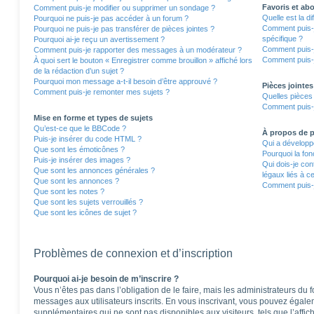
Favoris et a
Comment puis-je modifier ou supprimer un sondage ?
Quelle est la d
Pourquoi ne puis-je pas accéder à un forum ?
Comment puis-j
Pourquoi ne puis-je pas transférer de pièces jointes ?
spécifique ?
Pourquoi ai-je reçu un avertissement ?
Comment puis-j
Comment puis-je rapporter des messages à un modérateur ?
Comment puis-j
À quoi sert le bouton « Enregistrer comme brouillon » affiché lors
de la rédaction d’un sujet ?
Pourquoi mon message a-t-il besoin d’être approuvé ?
Pièces jointes
Comment puis-je remonter mes sujets ?
Quelles pièces 
Comment puis-j
Mise en forme et types de sujets
Qu’est-ce que le BBCode ?
À propos de
Puis-je insérer du code HTML ?
Qui a développé
Que sont les émoticônes ?
Pourquoi la fon
Puis-je insérer des images ?
Qui dois-je co
Que sont les annonces générales ?
légaux liés à c
Que sont les annonces ?
Comment puis-j
Que sont les notes ?
Que sont les sujets verrouillés ?
Que sont les icônes de sujet ?
Problèmes de connexion et d’inscription
Pourquoi ai-je besoin de m’inscrire ?
Vous n’êtes pas dans l’obligation de le faire, mais les administrateurs du 
messages aux utilisateurs inscrits. En vous inscrivant, vous pouvez égale
supplémentaires qui ne sont pas disponibles aux visiteurs, tels que l’affich