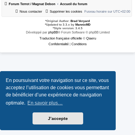
Forum Terrot / Magnat Debon
Accueil du forum
Nous contacter
Supprimer les cookies
Fuseau horaire sur
UTC+02:00
*
Original Author:
Brad Veryard
*
Updated to 3.3.x by
MannixMD
*
Style version: 3.4.5
Développé par
phpBB
® Forum Software © phpBB Limited
Traduction française officielle
©
Qiaeru
Confidentialité
|
Conditions
En poursuivant votre navigation sur ce site, vous
acceptez l’utilisation de cookies vous permettant
de bénéficier d’une expérience de navigation
optimale.
En savoir plus…
J’accepte