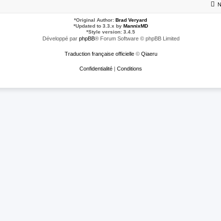
N
*
Original Author:
Brad Veryard
*
Updated to 3.3.x by
MannixMD
*
Style version: 3.4.5
Développé par
phpBB
® Forum Software © phpBB Limited
Traduction française officielle
©
Qiaeru
Confidentialité
|
Conditions