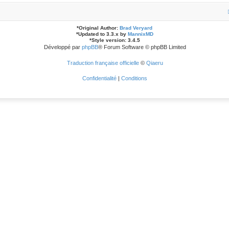
*
Original Author:
Brad Veryard
*
Updated to 3.3.x by
MannixMD
*
Style version: 3.4.5
Développé par
phpBB
® Forum Software © phpBB Limited
Traduction française officielle
©
Qiaeru
Confidentialité
|
Conditions