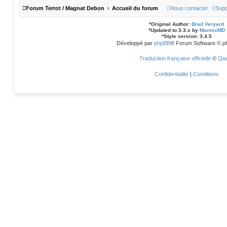
Forum Terrot / Magnat Debon
Accueil du forum
Nous contacter
Supp
*
Original Author:
Brad Veryard
*
Updated to 3.3.x by
MannixMD
*
Style version: 3.4.5
Développé par
phpBB
® Forum Software © p
Traduction française officielle
©
Qia
Confidentialité
|
Conditions