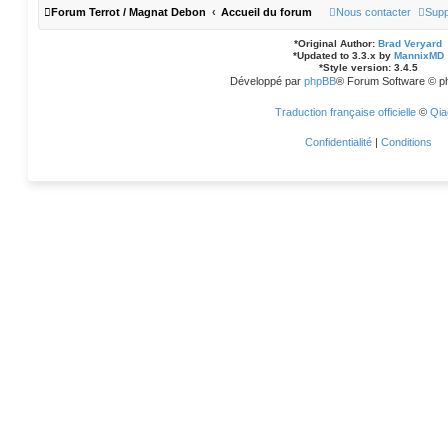
Forum Terrot / Magnat Debon
Accueil du forum
Nous contacter
Supp
*
Original Author:
Brad Veryard
*
Updated to 3.3.x by
MannixMD
*
Style version: 3.4.5
Développé par
phpBB
® Forum Software © p
Traduction française officielle
©
Qia
Confidentialité
|
Conditions