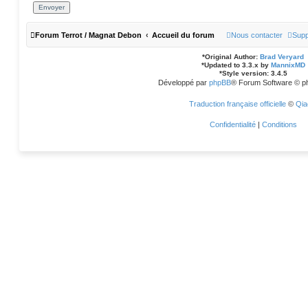
Forum Terrot / Magnat Debon
Accueil du forum
Nous contacter
Supp
*
Original Author:
Brad Veryard
*
Updated to 3.3.x by
MannixMD
*
Style version: 3.4.5
Développé par
phpBB
® Forum Software © p
Traduction française officielle
©
Qia
Confidentialité
|
Conditions