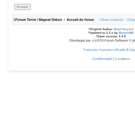
Forum Terrot / Magnat Debon
Accueil du forum
Nous contacter
Supp
*
Original Author:
Brad Veryard
*
Updated to 3.3.x by
MannixMD
*
Style version: 3.4.5
Développé par
phpBB
® Forum Software © p
Traduction française officielle
©
Qia
Confidentialité
|
Conditions