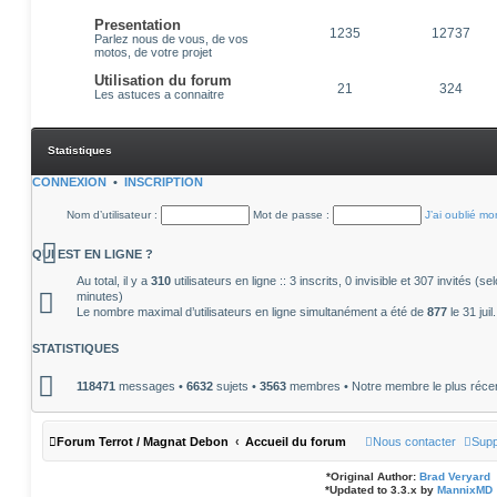
Presentation
1235
12737
Parlez nous de vous, de vos
motos, de votre projet
Utilisation du forum
21
324
Les astuces a connaitre
Statistiques
CONNEXION
•
INSCRIPTION
Nom d’utilisateur :
Mot de passe :
J’ai oublié m
QUI EST EN LIGNE ?
Au total, il y a
310
utilisateurs en ligne :: 3 inscrits, 0 invisible et 307 invités (
minutes)
Le nombre maximal d’utilisateurs en ligne simultanément a été de
877
le 31 jui
STATISTIQUES
118471
messages •
6632
sujets •
3563
membres • Notre membre le plus réce
Forum Terrot / Magnat Debon
Accueil du forum
Nous contacter
Supp
*
Original Author:
Brad Veryard
*
Updated to 3.3.x by
MannixMD