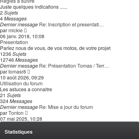
Regles a suivre
Juste quelques indications ......
2
Sujets
4
Messages
Dernier message
Re: Inscription et presentati…
Consulter
par
mickie
le
06 janv. 2018, 10:08
dernier
Presentation
message
Parlez nous de vous, de vos motos, de votre projet
1236
Sujets
12746
Messages
Dernier message
Re: Présentation Tomas / Terr…
Consulter
par
tomasr8
le
10 août 2026, 09:29
dernier
Utilisation du forum
message
Les astuces a connaitre
21
Sujets
324
Messages
Dernier message
Re: Mise a jour du forum
Consulter
par
Tonton
le
07 mai 2025, 10:28
dernier
message
Statistiques