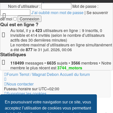
Connexion
•
Inscription
Nom d’utilisateur :
Mot de passe :
J’ai oublié mon mot de passe
|
Se souvenir
de moi
Qui est en ligne ?
Au total, il y a
423
utilisateurs en ligne :: 9 inscrits, 0
invisible et 414 invités (selon le nombre d’utilisateurs
actifs des 30 dernières minutes)
Le nombre maximal d’utilisateurs en ligne simultanément
a été de
877
le 31 juil. 2026, 00:06
Statistiques
118499
messages •
6635
sujets •
3566
membres • Notre
membre le plus récent est
3744_motors
Forum Terrot / Magnat Debon
Accueil du forum
Nous contacter
Fuseau horaire sur
UTC+02:00
Supprimer les cookies
*
Original Author:
Brad Veryard
En poursuivant votre navigation sur ce site, vous
*
Updated to 3.3.x by
MannixMD
acceptez l’utilisation de cookies vous permettant
*
Style version: 3.4.5