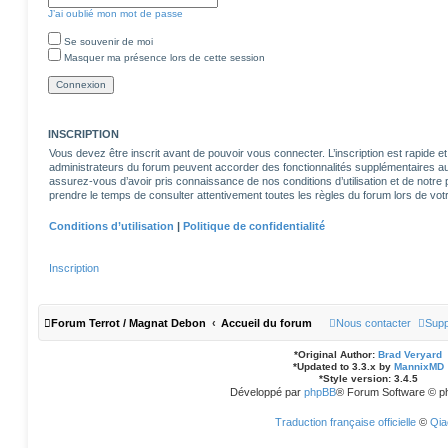
J’ai oublié mon mot de passe
Se souvenir de moi
Masquer ma présence lors de cette session
INSCRIPTION
Vous devez être inscrit avant de pouvoir vous connecter. L’inscription est rapide
administrateurs du forum peuvent accorder des fonctionnalités supplémentaires aux 
assurez-vous d’avoir pris connaissance de nos conditions d’utilisation et de notre po
prendre le temps de consulter attentivement toutes les règles du forum lors de votr
Conditions d’utilisation
|
Politique de confidentialité
Inscription
Forum Terrot / Magnat Debon
Accueil du forum
Nous contacter
Supp
*
Original Author:
Brad Veryard
*
Updated to 3.3.x by
MannixMD
*
Style version: 3.4.5
Développé par
phpBB
® Forum Software © p
Traduction française officielle
©
Qia