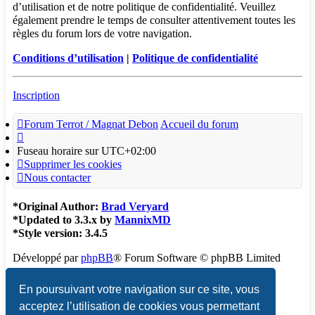
d’utilisation et de notre politique de confidentialité. Veuillez
également prendre le temps de consulter attentivement toutes les
règles du forum lors de votre navigation.
Conditions d’utilisation
|
Politique de confidentialité
Inscription
Forum Terrot / Magnat Debon
Accueil du forum
Fuseau horaire sur
UTC+02:00
Supprimer les cookies
Nous contacter
*
Original Author:
Brad Veryard
*
Updated to 3.3.x by
MannixMD
*
Style version: 3.4.5
Développé par
phpBB
® Forum Software © phpBB Limited
Traduction française officielle
©
Qiaeru
En poursuivant votre navigation sur ce site, vous
acceptez l’utilisation de cookies vous permettant
Confidentialité
|
Conditions