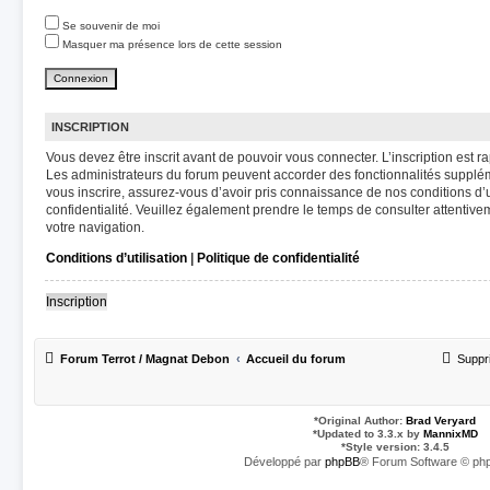
Se souvenir de moi
Masquer ma présence lors de cette session
INSCRIPTION
Vous devez être inscrit avant de pouvoir vous connecter. L’inscription est 
Les administrateurs du forum peuvent accorder des fonctionnalités suppléme
vous inscrire, assurez-vous d’avoir pris connaissance de nos conditions d’ut
confidentialité. Veuillez également prendre le temps de consulter attentive
votre navigation.
Conditions d’utilisation
|
Politique de confidentialité
Inscription
Forum Terrot / Magnat Debon
Accueil du forum
Suppr
*
Original Author:
Brad Veryard
*
Updated to 3.3.x by
MannixMD
*
Style version: 3.4.5
Développé par
phpBB
® Forum Software © php