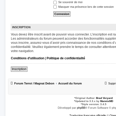
Se souvenir de moi
Masquer ma présence lors de cette session
INSCRIPTION
Vous devez être inscrit avant de pouvoir vous connecter. L’inscription est 
Les administrateurs du forum peuvent accorder des fonctionnalités suppléme
vous inscrire, assurez-vous d’avoir pris connaissance de nos conditions d’ut
confidentialité. Veuillez également prendre le temps de consulter attentive
votre navigation.
Conditions d’utilisation
|
Politique de confidentialité
Inscription
Forum Terrot / Magnat Debon
Accueil du forum
Suppr
*
Original Author:
Brad Veryard
*
Updated to 3.3.x by
MannixMD
*
Style version: 3.4.5
Développé par
phpBB
® Forum Software © php
Traduction française officielle
©
Qiae