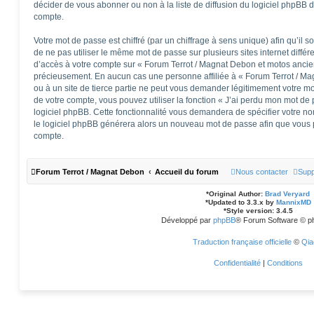
décider de vous abonner ou non à la liste de diffusion du logiciel phpBB 
compte.
Votre mot de passe est chiffré (par un chiffrage à sens unique) afin qu’il 
de ne pas utiliser le même mot de passe sur plusieurs sites internet diffé
d’accès à votre compte sur « Forum Terrot / Magnat Debon et motos ancie
précieusement. En aucun cas une personne affiliée à « Forum Terrot / M
ou à un site de tierce partie ne peut vous demander légitimement votre m
de votre compte, vous pouvez utiliser la fonction « J’ai perdu mon mot de 
logiciel phpBB. Cette fonctionnalité vous demandera de spécifier votre nom 
le logiciel phpBB générera alors un nouveau mot de passe afin que vous p
compte.
Forum Terrot / Magnat Debon
Accueil du forum
Nous contacter
Supp
*
Original Author:
Brad Veryard
*
Updated to 3.3.x by
MannixMD
*
Style version: 3.4.5
Développé par
phpBB
® Forum Software © p
Traduction française officielle
©
Qia
Confidentialité
|
Conditions