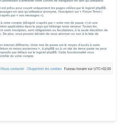
permettant d’améliorer votre confort de navigation en tant qu’utilisateur.
est prévu pour couvrir uniquement les pages créées par le logiciel phpBB.
sages en tant qu’utilisateur anonyme, l’inscription sur « Forum Terrot /
ci-après par « vos messages »).
 à votre compte (désigné ci-après par « votre mot de passe ») et une
nées applicables dans le pays qui héberge notre serveur. Toutes les
otre inscription, sont obligatoires ou facultatives, à la seule discrétion de
. De plus, vous pouvez décider de vous abonner ou non à la liste de
es internet différents. Votre mot de passe est le moyen d’accès à votre
Debon et motos anciennes », à phpBB ou à un site de tierce partie ne peut
oposée par défaut sur le logiciel phpBB. Cette fonctionnalité vous
ontrôle de votre compte.
Nous contacter
Supprimer les cookies
Fuseau horaire sur
UTC+02:00