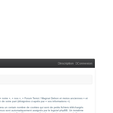
Inscription
Connexion
, « notre », « nos », « Forum Terrot / Magnat Debon et motos anciennes » et
on de votre part (désignées ci-après par « vos informations »).
ra un certain nombre de cookies qui sont de petits fichiers téléchargés
i vous sont automatiquement assignés par le logiciel phpBB. Un troisième