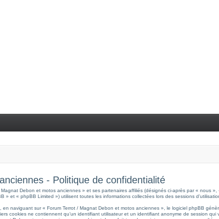
ciennes - Politique de confidentialité
 / Magnat Debon et motos anciennes » et ses partenaires affiliés (désignés ci-après par « nous »
 » et « phpBB Limited ») utilisent toutes les informations collectées lors des sessions d’utilisati
, en naviguant sur « Forum Terrot / Magnat Debon et motos anciennes », le logiciel phpBB génère
iers cookies ne contiennent qu’un identifiant utilisateur et un identifiant anonyme de session qu