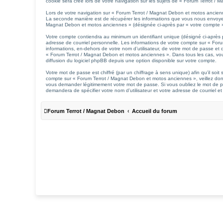
cookie sera créé lors de votre navigation sur les sujets de « Forum Terrot / M
Lors de votre navigation sur « Forum Terrot / Magnat Debon et motos ancien
La seconde manière est de récupérer les informations que vous nous envoyez e
Magnat Debon et motos anciennes » (désignée ci-après par « votre compte ») 
Votre compte contiendra au minimum un identifiant unique (désigné ci-après 
adresse de courriel personnelle. Les informations de votre compte sur « For
informations, en-dehors de votre nom d’utilisateur, de votre mot de passe et d
« Forum Terrot / Magnat Debon et motos anciennes ». Dans tous les cas, vou
diffusion du logiciel phpBB depuis une option disponible sur votre compte.
Votre mot de passe est chiffré (par un chiffrage à sens unique) afin qu’il so
compte sur « Forum Terrot / Magnat Debon et motos anciennes », veillez don
vous demander légitimement votre mot de passe. Si vous oubliez le mot de pas
demandera de spécifier votre nom d’utilisateur et votre adresse de courriel 
Forum Terrot / Magnat Debon
Accueil du forum