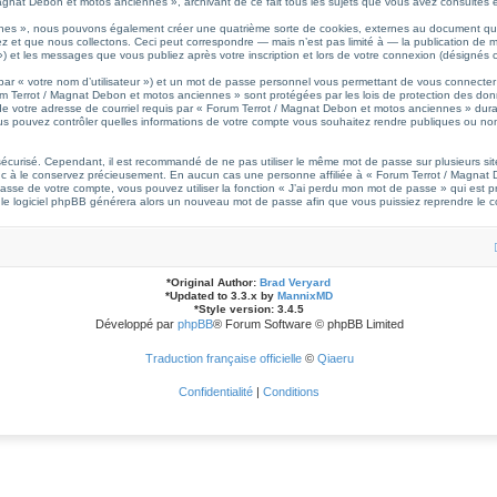
agnat Debon et motos anciennes », archivant de ce fait tous les sujets que vous avez consultés et 
nes », nous pouvons également créer une quatrième sorte de cookies, externes au document qui 
t que nous collectons. Ceci peut correspondre — mais n’est pas limité à — la publication de mes
et les messages que vous publiez après votre inscription et lors de votre connexion (désignés 
par « votre nom d’utilisateur ») et un mot de passe personnel vous permettant de vous connecter
um Terrot / Magnat Debon et motos anciennes » sont protégées par les lois de protection des don
e votre adresse de courriel requis par « Forum Terrot / Magnat Debon et motos anciennes » durant v
s pouvez contrôler quelles informations de votre compte vous souhaitez rendre publiques ou non
it sécurisé. Cependant, il est recommandé de ne pas utiliser le même mot de passe sur plusieurs sit
c à le conservez précieusement. En aucun cas une personne affiliée à « Forum Terrot / Magnat 
se de votre compte, vous pouvez utiliser la fonction « J’ai perdu mon mot de passe » qui est pr
et le logiciel phpBB générera alors un nouveau mot de passe afin que vous puissiez reprendre le c
*
Original Author:
Brad Veryard
*
Updated to 3.3.x by
MannixMD
*
Style version: 3.4.5
Développé par
phpBB
® Forum Software © phpBB Limited
Traduction française officielle
©
Qiaeru
Confidentialité
|
Conditions