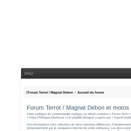
FAQ
Forum Terrot / Magnat Debon
Accueil du forum
Forum Terrot / Magnat Debon et motos an
Cette politique de confidentialité explique en détail comment « Forum Terrot
« https://500rgas.info/forum ») et phpBB (désigné ci-après par « logiciel phpBB
Vos informations sont collectées de deux manières différentes. Premièrement
temporairement par le navigateur internet de votre ordinateur. Les deux prem