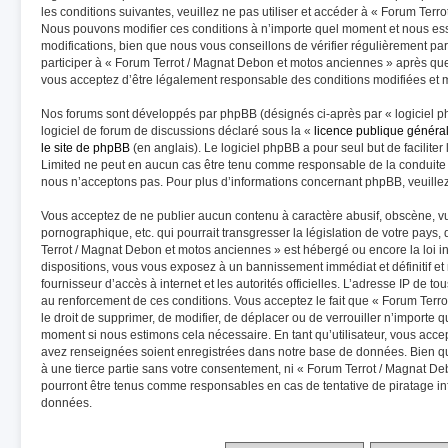
les conditions suivantes, veuillez ne pas utiliser et accéder à « Forum Ter
Nous pouvons modifier ces conditions à n’importe quel moment et nous es
modifications, bien que nous vous conseillons de vérifier régulièrement pa
participer à « Forum Terrot / Magnat Debon et motos anciennes » après que 
vous acceptez d’être légalement responsable des conditions modifiées et m
Nos forums sont développés par phpBB (désignés ci-après par « logiciel p
logiciel de forum de discussions déclaré sous la «
licence publique généra
le site de phpBB
(en anglais). Le logiciel phpBB a pour seul but de faciliter
Limited ne peut en aucun cas être tenu comme responsable de la conduite
nous n’acceptons pas. Pour plus d’informations concernant phpBB, veuille
Vous acceptez de ne publier aucun contenu à caractère abusif, obscène, vu
pornographique, etc. qui pourrait transgresser la législation de votre pays
Terrot / Magnat Debon et motos anciennes » est hébergé ou encore la loi in
dispositions, vous vous exposez à un bannissement immédiat et définitif et n
fournisseur d’accès à internet et les autorités officielles. L’adresse IP de t
au renforcement de ces conditions. Vous acceptez le fait que « Forum Terr
le droit de supprimer, de modifier, de déplacer ou de verrouiller n’importe 
moment si nous estimons cela nécessaire. En tant qu’utilisateur, vous acce
avez renseignées soient enregistrées dans notre base de données. Bien qu
à une tierce partie sans votre consentement, ni « Forum Terrot / Magnat D
pourront être tenus comme responsables en cas de tentative de piratage i
données.