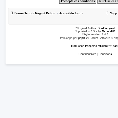
Forum Terrot / Magnat Debon
Accueil du forum
Suppr
*
Original Author:
Brad Veryard
*
Updated to 3.3.x by
MannixMD
*
Style version: 3.4.5
Développé par
phpBB
® Forum Software © php
Traduction française officielle
©
Qiae
Confidentialité
|
Conditions