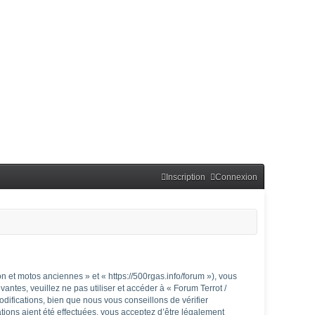
Inscription
Connexion
 et motos anciennes » et « https://500rgas.info/forum »), vous
ntes, veuillez ne pas utiliser et accéder à « Forum Terrot /
fications, bien que nous vous conseillons de vérifier
ions aient été effectuées, vous acceptez d’être légalement