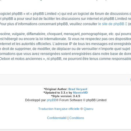
giciel phpBB » et « phpBB Limited ») qui est un logiciel de forum de discussions 
iel phpBB a pour seul but de faciliter les discussions sur internet et phpBB Limite
our plus d’informations concernant phpBB, veuillez consulter
le site de phpBB
(e
cène, vulgaire, diffamatoire, choquant, menaçant, pornographique, etc. qui pourrait
t hébergé ou encore la loi internationale. Si vous ne respectez pas ces dispositio
internet et les autorités officielles. L’adresse IP de tous les messages est enregist
e droit de supprimer, de modifier, de déplacer ou de verrouiller n’importe quel suj
 informations que vous avez renseignées soient enregistrées dans notre base de don
t Debon et motos anciennes », ni phpBB, ne pourront être tenus comme responsables
*
Original Author:
Brad Veryard
*
Updated to 3.3.x by
MannixMD
*
Style version: 3.4.5
Développé par
phpBB
® Forum Software © phpBB Limited
Traduction française officielle
©
Qiaeru
Confidentialité
|
Conditions