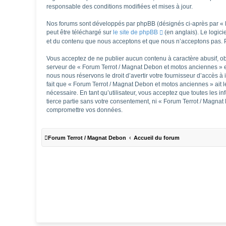
responsable des conditions modifiées et mises à jour.
Nos forums sont développés par phpBB (désignés ci-après par « lo
peut être téléchargé sur
le site de phpBB
(en anglais). Le logic
et du contenu que nous acceptons et que nous n’acceptons pas. P
Vous acceptez de ne publier aucun contenu à caractère abusif, obs
serveur de « Forum Terrot / Magnat Debon et motos anciennes » es
nous nous réservons le droit d’avertir votre fournisseur d’accès à 
fait que « Forum Terrot / Magnat Debon et motos anciennes » ait l
nécessaire. En tant qu’utilisateur, vous acceptez que toutes les
tierce partie sans votre consentement, ni « Forum Terrot / Magna
compromettre vos données.
Forum Terrot / Magnat Debon
Accueil du forum