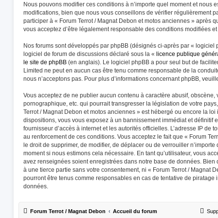
Nous pouvons modifier ces conditions à n’importe quel moment et nous e
modifications, bien que nous vous conseillons de vérifier régulièrement p
participer à « Forum Terrot / Magnat Debon et motos anciennes » après qu
vous acceptez d’être légalement responsable des conditions modifiées et 
Nos forums sont développés par phpBB (désignés ci-après par « logiciel 
logiciel de forum de discussions déclaré sous la «
licence publique géné
le site de phpBB
(en anglais). Le logiciel phpBB a pour seul but de facilite
Limited ne peut en aucun cas être tenu comme responsable de la conduit
nous n’acceptons pas. Pour plus d’informations concernant phpBB, veuill
Vous acceptez de ne publier aucun contenu à caractère abusif, obscène, v
pornographique, etc. qui pourrait transgresser la législation de votre pay
Terrot / Magnat Debon et motos anciennes » est hébergé ou encore la loi 
dispositions, vous vous exposez à un bannissement immédiat et définitif et
fournisseur d’accès à internet et les autorités officielles. L’adresse IP de 
au renforcement de ces conditions. Vous acceptez le fait que « Forum Ter
le droit de supprimer, de modifier, de déplacer ou de verrouiller n’importe
moment si nous estimons cela nécessaire. En tant qu’utilisateur, vous acc
avez renseignées soient enregistrées dans notre base de données. Bien q
à une tierce partie sans votre consentement, ni « Forum Terrot / Magnat 
pourront être tenus comme responsables en cas de tentative de piratage 
données.
Forum Terrot / Magnat Debon
Accueil du forum
Supp