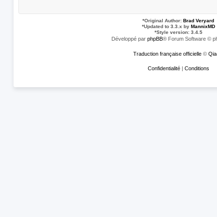
*
Original Author:
Brad Veryard
*
Updated to 3.3.x by
MannixMD
*
Style version: 3.4.5
Développé par
phpBB
® Forum Software © p
Traduction française officielle
©
Qia
Confidentialité
|
Conditions