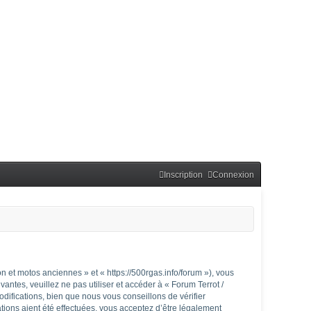
Inscription
Connexion
 et motos anciennes » et « https://500rgas.info/forum »), vous
ntes, veuillez ne pas utiliser et accéder à « Forum Terrot /
fications, bien que nous vous conseillons de vérifier
ions aient été effectuées, vous acceptez d’être légalement