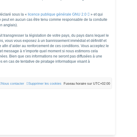
déclaré sous la «
licence publique générale GNU 2.0
» et qui
d ne peut en aucun cas être tenu comme responsable de la conduite
n anglais).
 transgresser la législation de votre pays, du pays dans lequel le
ns, vous vous exposez à un bannissement immédiat et définitif et
rée afin d’aider au renforcement de ces conditions. Vous acceptez le
et et message à n’importe quel moment si nous estimons cela
nées. Bien que ces informations ne seront pas diffusées à une
 en cas de tentative de piratage informatique visant à
Nous contacter
Supprimer les cookies
Fuseau horaire sur
UTC+02:00