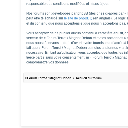
responsable des conditions modifiées et mises à jour.
Nos forums sont développés par phpBB (désignés ci-après par « lo
peut être téléchargé sur
le site de phpBB
(en anglais). Le logic
et du contenu que nous acceptons et que nous n’acceptons pas. P
Vous acceptez de ne publier aucun contenu à caractère abusif, obs
serveur de « Forum Terrot / Magnat Debon et motos anciennes » es
nous nous réservons le droit d’avertir votre fournisseur d’accès à 
fait que « Forum Terrot / Magnat Debon et motos anciennes » ait l
nécessaire. En tant qu’utilisateur, vous acceptez que toutes les
tierce partie sans votre consentement, ni « Forum Terrot / Magna
compromettre vos données.
Forum Terrot / Magnat Debon
Accueil du forum