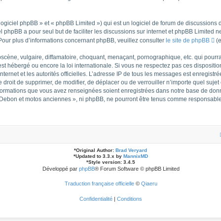
giciel phpBB » et « phpBB Limited ») qui est un logiciel de forum de discussions 
iel phpBB a pour seul but de faciliter les discussions sur internet et phpBB Limite
our plus d’informations concernant phpBB, veuillez consulter
le site de phpBB
(e
cène, vulgaire, diffamatoire, choquant, menaçant, pornographique, etc. qui pourrait
t hébergé ou encore la loi internationale. Si vous ne respectez pas ces dispositio
internet et les autorités officielles. L’adresse IP de tous les messages est enregist
e droit de supprimer, de modifier, de déplacer ou de verrouiller n’importe quel suj
 informations que vous avez renseignées soient enregistrées dans notre base de don
t Debon et motos anciennes », ni phpBB, ne pourront être tenus comme responsables
*
Original Author:
Brad Veryard
*
Updated to 3.3.x by
MannixMD
*
Style version: 3.4.5
Développé par
phpBB
® Forum Software © phpBB Limited
Traduction française officielle
©
Qiaeru
Confidentialité
|
Conditions