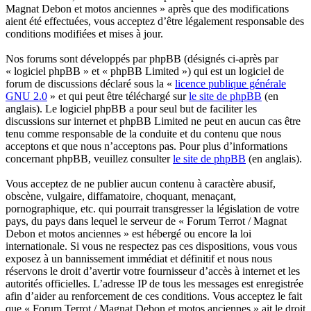
Magnat Debon et motos anciennes » après que des modifications
aient été effectuées, vous acceptez d’être légalement responsable des
conditions modifiées et mises à jour.
Nos forums sont développés par phpBB (désignés ci-après par
« logiciel phpBB » et « phpBB Limited ») qui est un logiciel de
forum de discussions déclaré sous la «
licence publique générale
GNU 2.0
» et qui peut être téléchargé sur
le site de phpBB
(en
anglais). Le logiciel phpBB a pour seul but de faciliter les
discussions sur internet et phpBB Limited ne peut en aucun cas être
tenu comme responsable de la conduite et du contenu que nous
acceptons et que nous n’acceptons pas. Pour plus d’informations
concernant phpBB, veuillez consulter
le site de phpBB
(en anglais).
Vous acceptez de ne publier aucun contenu à caractère abusif,
obscène, vulgaire, diffamatoire, choquant, menaçant,
pornographique, etc. qui pourrait transgresser la législation de votre
pays, du pays dans lequel le serveur de « Forum Terrot / Magnat
Debon et motos anciennes » est hébergé ou encore la loi
internationale. Si vous ne respectez pas ces dispositions, vous vous
exposez à un bannissement immédiat et définitif et nous nous
réservons le droit d’avertir votre fournisseur d’accès à internet et les
autorités officielles. L’adresse IP de tous les messages est enregistrée
afin d’aider au renforcement de ces conditions. Vous acceptez le fait
que « Forum Terrot / Magnat Debon et motos anciennes » ait le droit