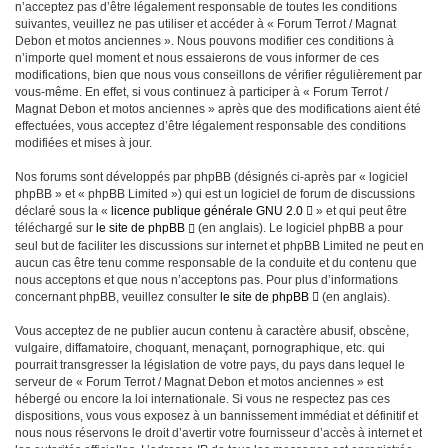
n’acceptez pas d’être légalement responsable de toutes les conditions
suivantes, veuillez ne pas utiliser et accéder à « Forum Terrot / Magnat
Debon et motos anciennes ». Nous pouvons modifier ces conditions à
n’importe quel moment et nous essaierons de vous informer de ces
modifications, bien que nous vous conseillons de vérifier régulièrement par
vous-même. En effet, si vous continuez à participer à « Forum Terrot /
Magnat Debon et motos anciennes » après que des modifications aient été
effectuées, vous acceptez d’être légalement responsable des conditions
modifiées et mises à jour.
Nos forums sont développés par phpBB (désignés ci-après par « logiciel
phpBB » et « phpBB Limited ») qui est un logiciel de forum de discussions
déclaré sous la «
licence publique générale GNU 2.0
» et qui peut être
téléchargé sur
le site de phpBB
(en anglais). Le logiciel phpBB a pour
seul but de faciliter les discussions sur internet et phpBB Limited ne peut en
aucun cas être tenu comme responsable de la conduite et du contenu que
nous acceptons et que nous n’acceptons pas. Pour plus d’informations
concernant phpBB, veuillez consulter
le site de phpBB
(en anglais).
Vous acceptez de ne publier aucun contenu à caractère abusif, obscène,
vulgaire, diffamatoire, choquant, menaçant, pornographique, etc. qui
pourrait transgresser la législation de votre pays, du pays dans lequel le
serveur de « Forum Terrot / Magnat Debon et motos anciennes » est
hébergé ou encore la loi internationale. Si vous ne respectez pas ces
dispositions, vous vous exposez à un bannissement immédiat et définitif et
nous nous réservons le droit d’avertir votre fournisseur d’accès à internet et