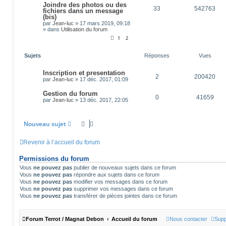
Joindre des photos ou des
33
542763
fichiers dans un message
(bis)
par
Jean-luc
»
17 mars 2019, 09:18
» dans
Utilisation du forum
1
2
Sujets
Réponses
Vues
Inscription et presentation
2
200420
par
Jean-luc
»
17 déc. 2017, 01:09
Gestion du forum
0
41659
par
Jean-luc
»
13 déc. 2017, 22:05
Nouveau sujet
Revenir à l’accueil du forum
Permissions du forum
Vous
ne pouvez pas
publier de nouveaux sujets dans ce forum
Vous
ne pouvez pas
répondre aux sujets dans ce forum
Vous
ne pouvez pas
modifier vos messages dans ce forum
Vous
ne pouvez pas
supprimer vos messages dans ce forum
Vous
ne pouvez pas
transférer de pièces jointes dans ce forum
Forum Terrot / Magnat Debon
Accueil du forum
Nous contacter
Supp