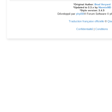
*
Original Author:
Brad Veryard
*
Updated to 3.3.x by
MannixMD
*
Style version: 3.4.5
Développé par
phpBB
® Forum Software © p
Traduction française officielle
©
Qia
Confidentialité
|
Conditions