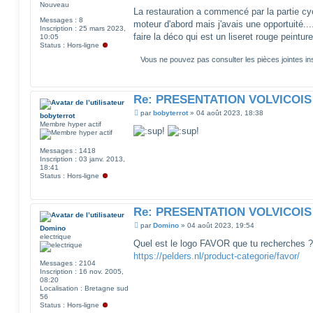
e
Nouveau
s
La restauration a commencé par la partie cycl
s
Messages :
8
moteur d'abord mais j'avais une opportuité...
a
Inscription :
25 mars 2023,
g
faire la déco qui est un liseret rouge peinture
10:05
e
Status :
Hors-ligne
Vous ne pouvez pas consulter les pièces jointes 
Re: PRESENTATION VOLVICOIS
M
par
bobyterrot
»
04 août 2023, 18:38
bobyterrot
e
Membre hyper actif
s
s
a
Messages :
1418
g
Inscription :
03 janv. 2013,
e
18:41
Status :
Hors-ligne
Re: PRESENTATION VOLVICOIS
M
par
Domino
»
04 août 2023, 19:54
Domino
e
electrique
s
Quel est le logo FAVOR que tu recherches ?
s
https://pelders.nl/product-categorie/favor/
a
Messages :
2104
g
Inscription :
16 nov. 2005,
e
08:20
Localisation :
Bretagne sud
56
Status :
Hors-ligne