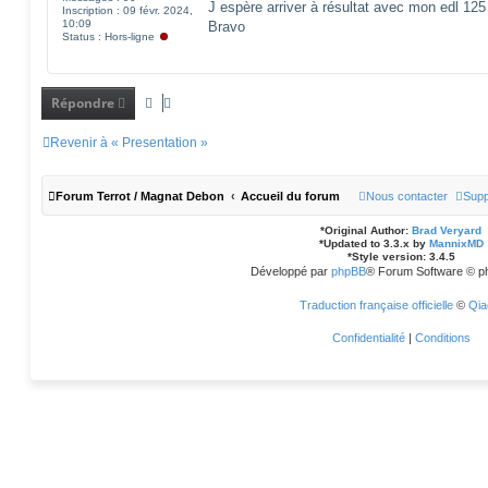
J espère arriver à résultat avec mon edl 125
Inscription :
09 févr. 2024,
a
10:09
g
Bravo
Status :
Hors-ligne
e
Répondre
Revenir à « Presentation »
Forum Terrot / Magnat Debon
Accueil du forum
Nous contacter
Supp
*
Original Author:
Brad Veryard
*
Updated to 3.3.x by
MannixMD
*
Style version: 3.4.5
Développé par
phpBB
® Forum Software © p
Traduction française officielle
©
Qia
Confidentialité
|
Conditions