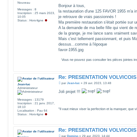
e
Nouveau
s
Bonjour à tous,
s
Messages :
8
la restauration d'une 125 FAVOR 1955 m'a in
a
Inscription :
25 mars 2023,
g
je retrouve de vrais passionnés !
10:05
e
Status :
Hors-ligne
Ma première restauration s'était portée sur
A la demande de ma belle fille qui vient de 
de la grange, je me lance sans vraiment savoi
Mais c'est tellement passionnant, et puis M
dessus...comme à l'époque
favor-1955.jpg
Vous ne pouvez pas consulter les pièces jointes 
Re: PRESENTATION VOLVICOIS
M
par
Jean-luc
»
29 avr. 2023, 13:48
Jean-luc
e
Administrateur
s
Joli projet !!!
s
a
Messages :
13179
g
Inscription :
21 janv. 2017,
e
18:10
"Il vaut mieux viser la perfection et la manquer, que v
Localisation :
Pau 64
Status :
Hors-ligne
Re: PRESENTATION VOLVICOIS
M
par
Domino
»
29 avr. 2023, 14:44