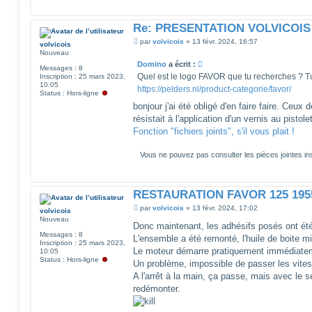
Re: PRESENTATION VOLVICOIS
M
par
volvicois
»
13 févr. 2024, 16:57
volvicois
e
Nouveau
s
Domino
a écrit :
s
Messages :
8
a
Quel est le logo FAVOR que tu recherches ? Tu
Inscription :
25 mars 2023,
g
10:05
https://pelders.nl/product-categorie/favor/
e
Status :
Hors-ligne
bonjour j'ai été obligé d'en faire faire. Ceux 
résistait à l'application d'un vernis au pistole
Fonction "fichiers joints", s'il vous plait !
Vous ne pouvez pas consulter les pièces jointes 
RESTAURATION FAVOR 125 195
M
par
volvicois
»
13 févr. 2024, 17:02
volvicois
e
Nouveau
s
Donc maintenant, les adhésifs posés ont été
s
Messages :
8
L'ensemble a été remonté, l'huile de boite m
a
Inscription :
25 mars 2023,
g
Le moteur démarre pratiquement immédiate
10:05
e
Status :
Hors-ligne
Un problème, impossible de passer les vite
A l'arrêt à la main, ça passe, mais avec le 
redémonter.