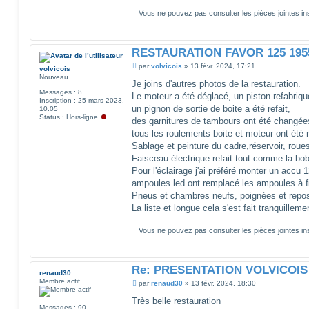
Vous ne pouvez pas consulter les pièces jointes 
RESTAURATION FAVOR 125 195
M
par
volvicois
»
13 févr. 2024, 17:21
volvicois
e
Nouveau
s
Je joins d'autres photos de la restauration.
s
Messages :
8
Le moteur a été déglacé, un piston refabriqu
a
Inscription :
25 mars 2023,
g
un pignon de sortie de boite a été refait,
10:05
e
Status :
Hors-ligne
des garnitures de tambours ont été changée
tous les roulements boite et moteur ont été
Sablage et peinture du cadre,réservoir, roue
Faisceau électrique refait tout comme la bob
Pour l'éclairage j'ai préféré monter un accu 
ampoules led ont remplacé les ampoules à f
Pneus et chambres neufs, poignées et repo
La liste et longue cela s'est fait tranquille
Vous ne pouvez pas consulter les pièces jointes 
Re: PRESENTATION VOLVICOIS
renaud30
Membre actif
M
par
renaud30
»
13 févr. 2024, 18:30
e
s
Très belle restauration
Messages :
90
s