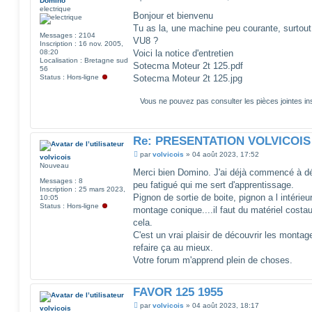
Domino
e
electrique
s
Bonjour et bienvenu
s
Tu as la, une machine peu courante, surto
a
Messages :
2104
g
VU8 ?
Inscription :
16 nov. 2005,
e
08:20
Voici la notice d'entretien
Localisation :
Bretagne sud
Sotecma Moteur 2t 125.pdf
56
Status :
Hors-ligne
Sotecma Moteur 2t 125.jpg
Vous ne pouvez pas consulter les pièces jointes 
Re: PRESENTATION VOLVICOIS
M
par
volvicois
»
04 août 2023, 17:52
volvicois
e
Nouveau
s
Merci bien Domino. J'ai déjà commencé à 
s
Messages :
8
peu fatigué qui me sert d'apprentissage.
a
Inscription :
25 mars 2023,
g
Pignon de sortie de boite, pignon a l intérie
10:05
e
Status :
Hors-ligne
montage conique....il faut du matériel cost
cela.
C'est un vrai plaisir de découvrir les monta
refaire ça au mieux.
Votre forum m'apprend plein de choses.
FAVOR 125 1955
M
par
volvicois
»
04 août 2023, 18:17
volvicois