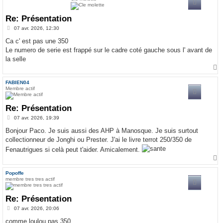
Re: Présentation
M
07 avr. 2026, 12:30
e
s
Ca c' est pas une 350
s
Le numero de serie est frappé sur le cadre coté gauche sous l' avant de
a
g
la selle
e
a
u
FABIEN04
t
Membre actif
Re: Présentation
M
07 avr. 2026, 19:39
e
s
Bonjour Paco. Je suis aussi des AHP à Manosque. Je suis surtout
s
collectionneur de Jonghi ou Prester. J'ai le livre terrot 250/350 de
a
g
Fenautrigues si celà peut t'aider. Amicalement.
e
a
u
Popoffe
t
membre tres tres actif
Re: Présentation
M
07 avr. 2026, 20:06
e
s
comme loulou pas 350