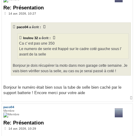
Re: Présentation
M
14 avr. 2026, 10:27
e
s
s
paco04
a écrit :
a
g
e
loulou 32
a écrit :
Ca c' est pas une 350
Le numero de serie est frappé sur le cadre coté gauche sous l'
avant de la selle
Bonjour je dois récupérer la moto dans mon garage cette semaine. Je
vais bien vérifier sous la selle, au cas ou je serai passé à coté !
Bonjour le numéro était bien sous la tube de selle bien caché par le
support batterie ! Encore merci pour votre aide
a
u
paco04
t
Membre
Re: Présentation
M
14 avr. 2026, 10:29
e
s