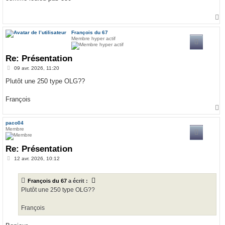
s
a
g
e
a
u
François du 67
t
Membre hyper actif
Re: Présentation
M
09 avr. 2026, 11:20
e
s
Plutôt une 250 type OLG??
s
a
g
François
e
a
u
paco04
t
Membre
Re: Présentation
M
12 avr. 2026, 10:12
e
s
s
François du 67
a écrit :
a
g
Plutôt une 250 type OLG??
e
François