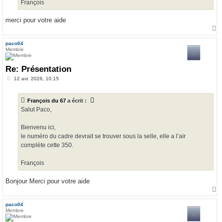
François
merci pour votre aide
a
u
paco04
t
Membre
Re: Présentation
M
12 avr. 2026, 10:15
e
s
s
François du 67
a écrit :
a
g
Salut Paco,
e
Bienvenu ici,
le numéro du cadre devrait se trouver sous la selle, elle a l’air
complète cette 350.
François
Bonjour Merci pour votre aide
a
u
paco04
t
Membre