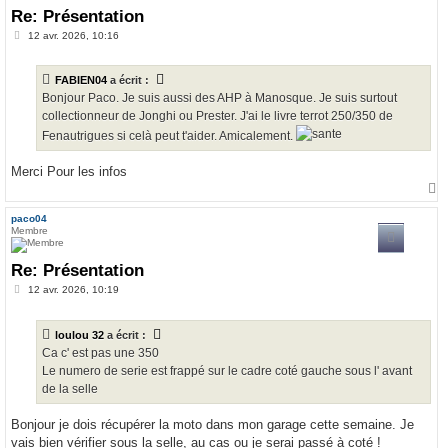
Re: Présentation
M
12 avr. 2026, 10:16
e
s
s
FABIEN04
a écrit :
a
g
Bonjour Paco. Je suis aussi des AHP à Manosque. Je suis surtout
e
collectionneur de Jonghi ou Prester. J'ai le livre terrot 250/350 de
Fenautrigues si celà peut t'aider. Amicalement.
Merci Pour les infos
a
u
paco04
t
Membre
Re: Présentation
M
12 avr. 2026, 10:19
e
s
s
loulou 32
a écrit :
a
g
Ca c' est pas une 350
e
Le numero de serie est frappé sur le cadre coté gauche sous l' avant
de la selle
Bonjour je dois récupérer la moto dans mon garage cette semaine. Je
vais bien vérifier sous la selle, au cas ou je serai passé à coté !