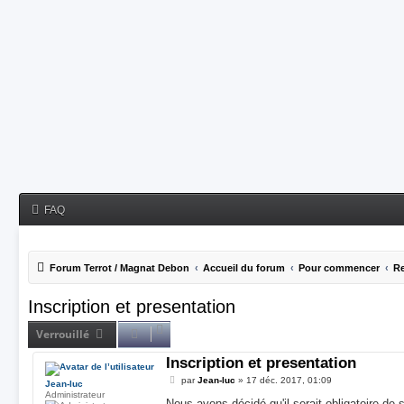
FAQ
Forum Terrot / Magnat Debon
Accueil du forum
Pour commencer
Re
Inscription et presentation
Verrouillé
Inscription et presentation
M
par
Jean-luc
»
17 déc. 2017, 01:09
Jean-luc
e
Administrateur
s
Nous avons décidé qu'il serait obligatoire de 