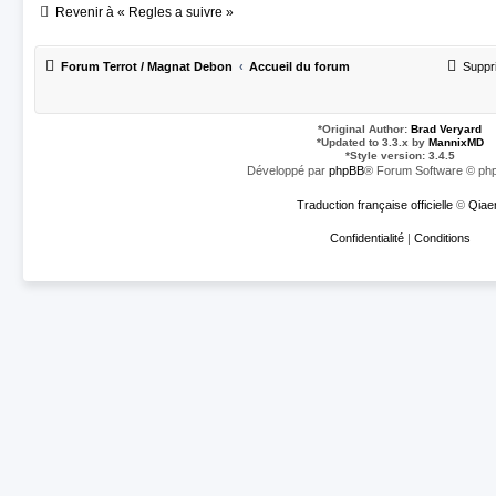
Revenir à « Regles a suivre »
i
e
Forum Terrot / Magnat Debon
Accueil du forum
Suppr
*
Original Author:
Brad Veryard
*
Updated to 3.3.x by
MannixMD
*
Style version: 3.4.5
Développé par
phpBB
® Forum Software © php
Traduction française officielle
©
Qiae
Confidentialité
|
Conditions