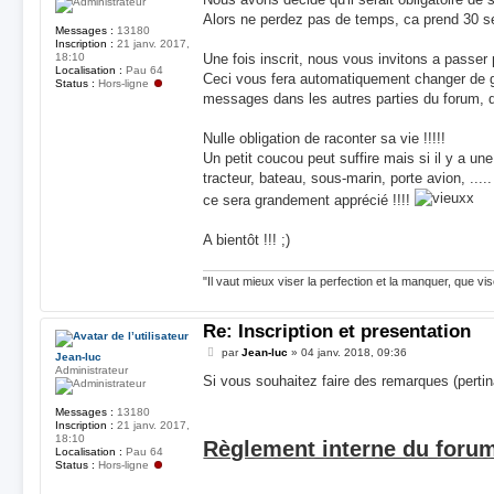
s
Alors ne perdez pas de temps, ca prend 30 s
a
Messages :
13180
g
Inscription :
21 janv. 2017,
e
18:10
Une fois inscrit, nous vous invitons a passer 
Localisation :
Pau 64
Ceci vous fera automatiquement changer de g
Status :
Hors-ligne
messages dans les autres parties du forum, de 
Nulle obligation de raconter sa vie !!!!!
Un petit coucou peut suffire mais si il y a une
tracteur, bateau, sous-marin, porte avion, ...
ce sera grandement apprécié !!!!
A bientôt !!! ;)
"Il vaut mieux viser la perfection et la manquer, que vis
Re: Inscription et presentation
M
par
Jean-luc
»
04 janv. 2018, 09:36
Jean-luc
e
Administrateur
s
Si vous souhaitez faire des remarques (pertina
s
a
Messages :
13180
g
Inscription :
21 janv. 2017,
e
18:10
Règlement interne du foru
Localisation :
Pau 64
Status :
Hors-ligne