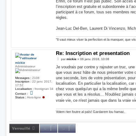
Enfin, ce forum n’est pas public. Son accès 
l’inscription est gratuite et subordonnée à l’
participant à ce forum, tous ses membres rec
règles.
Jean-Luc Del-Ben, Laurent Di Vincenzo, Mich
"Il vaut mieux viser la perfection et la manquer, que vis
Re: Inscription et presentation
M
par
mickie
»
06 janv. 2018, 10:08
e
mickie
s
Administrateur
Je voudrais par contre y rajouter un truc, une p
s
que vous avez hâte de nous présenter votre d
a
g
une seconde, lors de votre présentation, pour
Messages :
2108
e
Inscription :
22 janv. 2017,
localisation. En particulier la localisation, c
17:52
chez vous quelqu'un qui a la même brelle qu
Localisation :
frontignan 34
C
Contact :
que vous et les a résolus... N'oubliez jamais 
o
Status :
Hors-ligne
n
vraie vie, ce n'est jamais que dans la vraie vi
t
a
c
Volem rien foutre al païs! Gardarem lou hamac.
t
e
r
m
Verrouillé
i
c
k