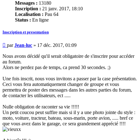
Messages :
13180
Inscription :
21 janv. 2017, 18:10
Localisation :
Pau 64
Status :
En ligne
Inscription et presentation
Message
par
Jean-luc
»
17 déc. 2017, 01:09
Nous avons décidé qu'il serait obligatoire de s'inscrire pour accéder
au forum.
Alors ne perdez pas de temps, ca prend 30 secondes. ;)
Une fois inscrit, nous vous invitons a passer par la case présentation.
Ceci vous fera automatiquement changer de groupe et vous
permettra de poster des messages dans les autres parties du forum,
de contacter les utilisateurs, ect .....
Nulle obligation de raconter sa vie !!!!!
Un petit coucou peut suffire mais si il y a une photo jointe du style :
moto, voiture, tracteur, bateau, sous-marin, porte avion, ..... bref ce
que vous avez dans le garage, ce sera grandement apprécié !!!!