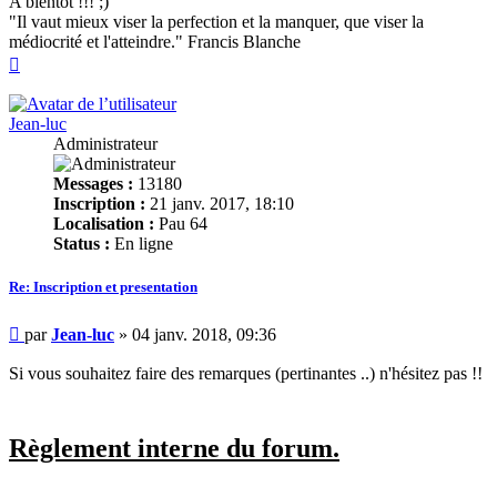
A bientôt !!! ;)
"Il vaut mieux viser la perfection et la manquer, que viser la
médiocrité et l'atteindre." Francis Blanche
Haut
Jean-luc
Administrateur
Messages :
13180
Inscription :
21 janv. 2017, 18:10
Localisation :
Pau 64
Status :
En ligne
Re: Inscription et presentation
Message
par
Jean-luc
»
04 janv. 2018, 09:36
Si vous souhaitez faire des remarques (pertinantes ..) n'hésitez pas !!
Règlement interne du forum.