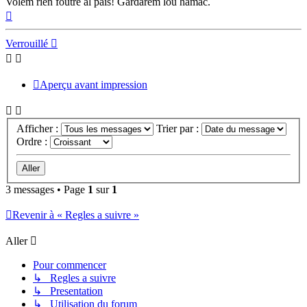
Volem rien foutre al païs! Gardarem lou hamac.
Haut
Verrouillé
Aperçu avant impression
Afficher :
Trier par :
Ordre :
3 messages • Page
1
sur
1
Revenir à « Regles a suivre »
Aller
Pour commencer
↳ Regles a suivre
↳ Presentation
↳ Utilisation du forum