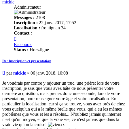
mickie
Administrateur
Messages :
2108
Inscription :
22 janv. 2017, 17:52
Localisation :
frontignan 34
Contact :
Contacter
mickie
Facebook
Status :
Hors-ligne
Re: Inscription et presentation
Message
par
mickie
»
06 janv. 2018, 10:08
Je voudrais par contre y rajouter un truc, une prière: lors de votre
inscription, je sais que vous avez hâte de nous présenter votre
dernière acquisition, mais prenez donc une seconde, lors de votre
présentation, pour renseigner votre âge et votre localisation. En
particulier la localisation, car si ça se trouve, vous avez près de chez
vous quelqu'un qui a la même brelle que vous, qui a eu les mêmes
problèmes que vous et les a résolus... N'oubliez jamais qu'internet
n'est qu'un moyen, et que la vraie vie, ce n'est jamais que dans la
vraie vie qu'on la croise!